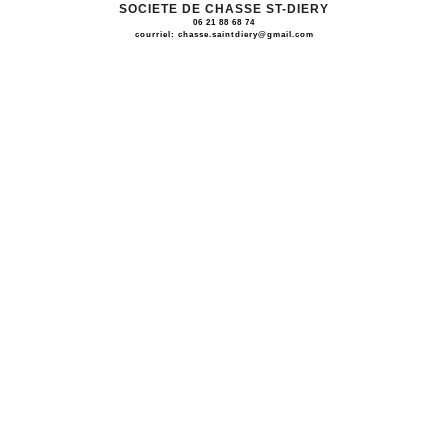
SOCIETE DE CHASSE ST-DIERY
06 21 88 68 74
courriel:
chasse.saintdiery@gmail.com