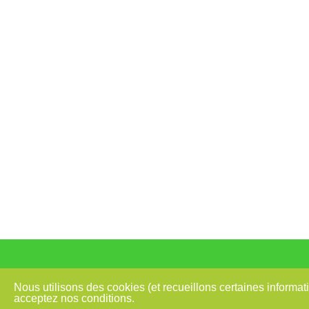
De 8h30
Nous utilisons des cookies (et recueillons certaines informat
acceptez nos conditions.