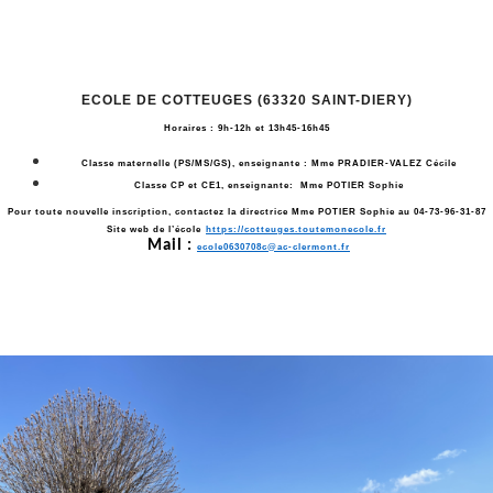
ECOLE DE COTTEUGES (63320 SAINT-DIERY)
Horaires : 9h-12h et 13h45-16h45
Classe maternelle (PS/MS/GS), enseignante : Mme PRADIER-VALEZ Cécile
Classe CP et CE1, enseignante: Mme POTIER Sophie
Pour toute nouvelle inscription, contactez la directrice Mme POTIER Sophie au 04-73-96-31-87
Site web de l’école
https://cotteuges.toutemonecole.fr
Mail :
ecole0630708c@ac-clermont.fr