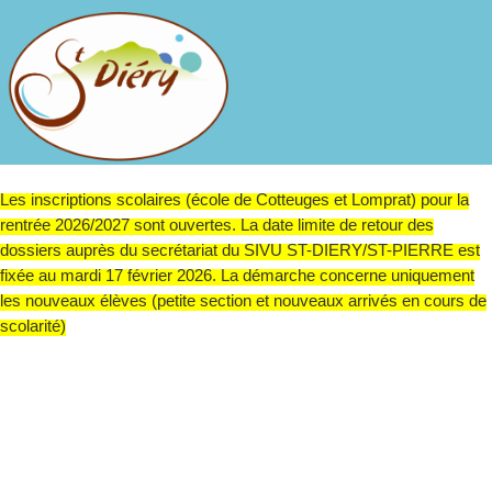
Les inscriptions scolaires (école de Cotteuges et Lomprat) pour la
rentrée 2026/2027 sont ouvertes. La date limite de retour des
dossiers auprès du secrétariat du SIVU ST-DIERY/ST-PIERRE est
fixée au mardi 17 février 2026. La démarche concerne uniquement
les nouveaux élèves (petite section et nouveaux arrivés en cours de
scolarité)