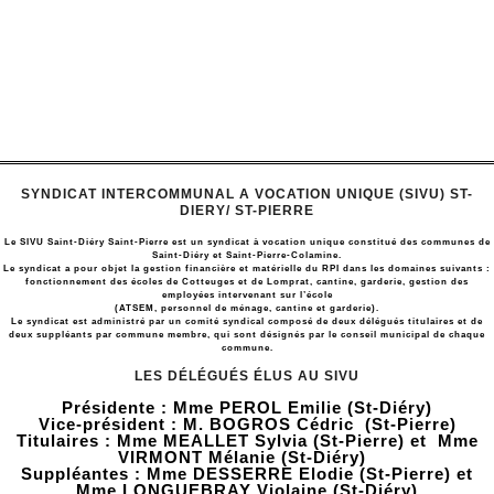
SYNDICAT INTERCOMMUNAL A VOCATION UNIQUE (SIVU) ST-
DIERY/ ST-PIERRE
Le SIVU Saint-Diéry Saint-Pierre est un syndicat à vocation unique constitué des communes de
Saint-Diéry et Saint-Pierre-Colamine.
Le syndicat a pour objet la gestion financière et matérielle du RPI dans les domaines suivants :
fonctionnement des écoles de Cotteuges et de Lomprat, cantine, garderie, gestion des
employées intervenant sur l’école
(ATSEM, personnel de ménage, cantine et garderie).
Le syndicat est administré par un comité syndical composé de deux délégués titulaires et de
deux suppléants par commune membre, qui sont désignés par le conseil municipal de chaque
commune.
LES DÉLÉGUÉS ÉLUS AU SIVU
Présidente : Mme PEROL Emilie (St-Diéry)
Vice-président : M. BOGROS Cédric (St-Pierre)
Titulaires : Mme MEALLET Sylvia (St-Pierre) et Mme
VIRMONT Mélanie (St-Diéry)
Suppléantes : Mme DESSERRE Elodie (St-Pierre) et
Mme LONGUEBRAY Violaine (St-Diéry)