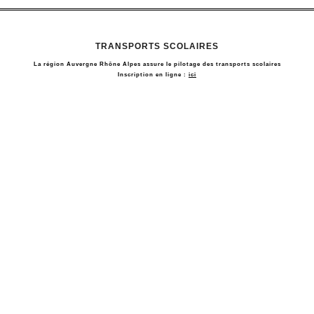
TRANSPORTS SCOLAIRES
La région Auvergne Rhône Alpes assure le pilotage des transports scolaires
Inscription en ligne :
ici