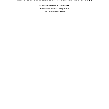
SIVU ST-DIERY ST-PIERRE
Mairie de Saint-Diéry haut
Tél : 04-63-68-01-66