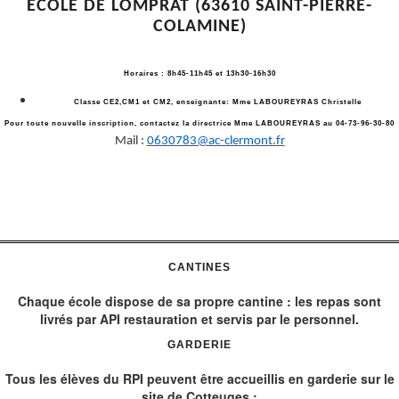
ECOLE DE LOMPRAT (63610 SAINT-PIERRE-
COLAMINE)
Horaires : 8h45-11h45 et 13h30-16h30
Classe CE2,CM1 et CM2, enseignante: Mme LABOUREYRAS Christelle
Pour toute nouvelle inscription, contactez la directrice Mme LABOUREYRAS au 04-73-96-30-80
Mail :
0630783@ac-clermont.fr
CANTINES
Chaque école dispose de sa propre cantine : les repas sont
livrés par API restauration et servis par le personnel.
GARDERIE
Tous les élèves du RPI peuvent être accueillis en garderie sur le
site de Cotteuges :